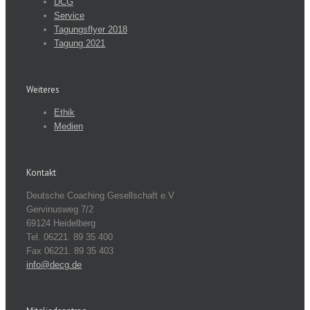
DCG
Service
Tagungsflyer 2018
Tagung 2021
Weiteres
Ethik
Medien
Kontakt
Deutsche Coaching Gesellschaft e.V
Gervinusweg 7/2
69124 Heidelberg
Tel. 06221. 89 35 400
Fax 06221. 89 35 403
info@decg.de