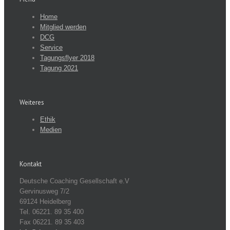
Home
Mitglied werden
DCG
Service
Tagungsflyer 2018
Tagung 2021
Weiteres
Ethik
Medien
Kontakt
Deutsche Coaching Gesellschaft e.V
Gervinusweg 7/2
69124 Heidelberg
Tel. 06221. 89 35 400
Fax 06221. 89 35 403