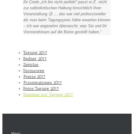
Ihr Credo „ich bin nicht perfekt“ passt m.E. nicht
zur selbstkritischen Haltung hinsichtlich Ihrer
Veranstaltung 😉 … das war viel professioneller
als man beim Tagungspreis hätte erwarten können
– ich war angenehm überrascht, was Sie und Ihr
Vorstandsteam auf die Beine gestellt haben.
Tagung 2017
Redner 2017
Zeitplan
Sponsoren
Presse 2017
Präsentationen 2017
Fotos Tagung 2017
Stimmen zur Tagung 2017
Menü