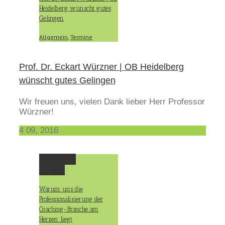
Heidelberg wünscht gutes
Gelingen
Allgemein
,
Termine
Prof. Dr. Eckart Würzner | OB Heidelberg
wünscht gutes Gelingen
Wir freuen uns, vielen Dank lieber Herr Professor
Würzner!
4
09, 2016
Permalink
Gallery
Warum uns die
Professionalisierung der
Coaching-Branche am
Herzen liegt