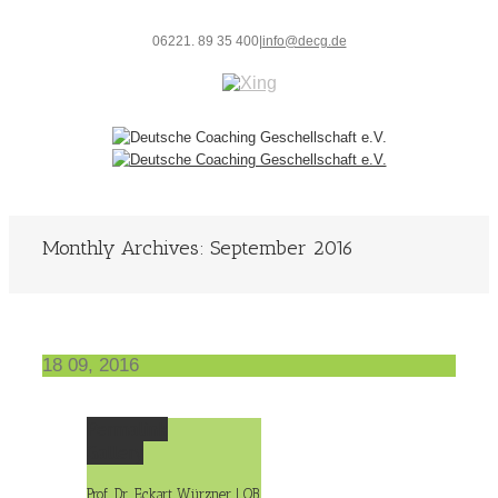
06221. 89 35 400
|
info@decg.de
Monthly Archives:
September 2016
18
09, 2016
Permalink
Gallery
Prof. Dr. Eckart Würzner | OB