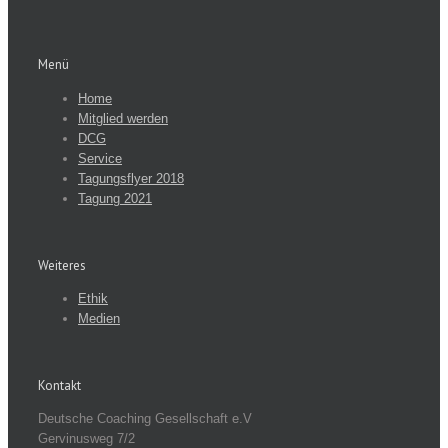
Menü
Home
Mitglied werden
DCG
Service
Tagungsflyer 2018
Tagung 2021
Weiteres
Ethik
Medien
Kontakt
Deutsche Coaching Gesellschaft e.V
Gervinusweg 7/2