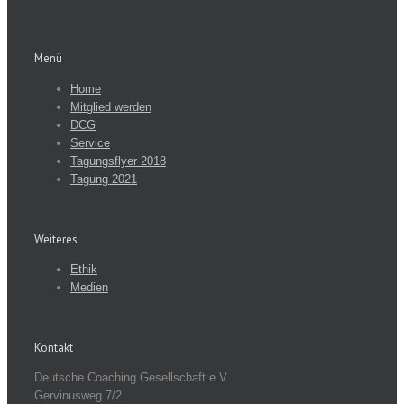
Menü
Home
Mitglied werden
DCG
Service
Tagungsflyer 2018
Tagung 2021
Weiteres
Ethik
Medien
Kontakt
Deutsche Coaching Gesellschaft e.V
Gervinusweg 7/2