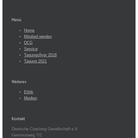
Menü
Home
Mitglied werden
DCG
Service
Tagungsflyer 2018
Tagung 2021
Weiteres
Ethik
Medien
Kontakt
Deutsche Coaching Gesellschaft e.V
Gervinusweg 7/2