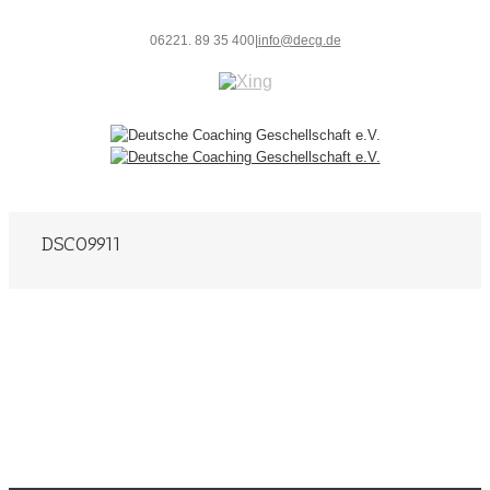
06221. 89 35 400
|
info@decg.de
DSC09911