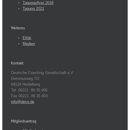
Tagungsflyer 2018
Tagung 2021
Weiteres
Ethik
Medien
Kontakt
Deutsche Coaching Gesellschaft e.V
Gervinusweg 7/2
69124 Heidelberg
Tel. 06221. 89 35 400
Fax 06221. 89 35 403
info@decg.de
Mitgliedsantrag