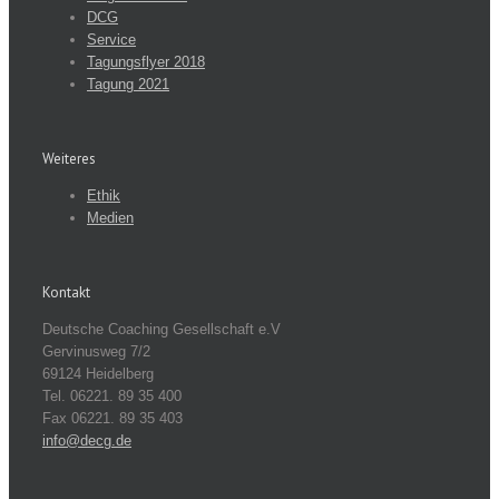
DCG
Service
Tagungsflyer 2018
Tagung 2021
Weiteres
Ethik
Medien
Kontakt
Deutsche Coaching Gesellschaft e.V
Gervinusweg 7/2
69124 Heidelberg
Tel. 06221. 89 35 400
Fax 06221. 89 35 403
info@decg.de