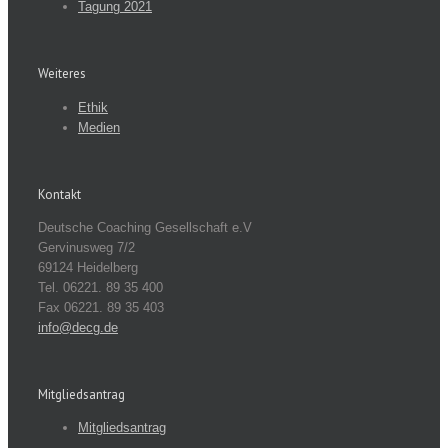
Tagung 2021
Weiteres
Ethik
Medien
Kontakt
Deutsche Coaching Gesellschaft e.V
Gervinusweg 7/2
69124 Heidelberg
Tel. 06221. 89 35 400
Fax 06221. 89 35 403
info@decg.de
Mitgliedsantrag
Mitgliedsantrag