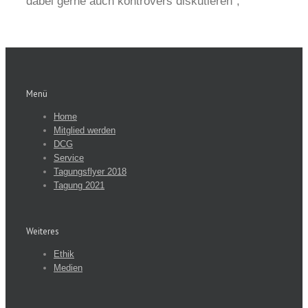
dabei gerne auch kontrovers diskutieren“,
Menü
Home
Mitglied werden
DCG
Service
Tagungsflyer 2018
Tagung 2021
Weiteres
Ethik
Medien