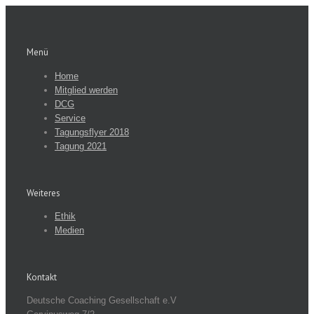
Menü
Home
Mitglied werden
DCG
Service
Tagungsflyer 2018
Tagung 2021
Weiteres
Ethik
Medien
Kontakt
Deutsche Coaching Gesellschaft e.V