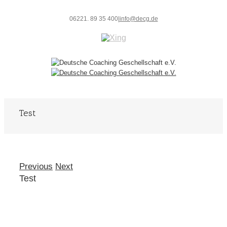
06221. 89 35 400
|
info@decg.de
Test
Previous
Next
Test