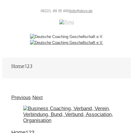
06221. 89 35 400
|
info@decg.de
Home123
Previous
Next
Home123