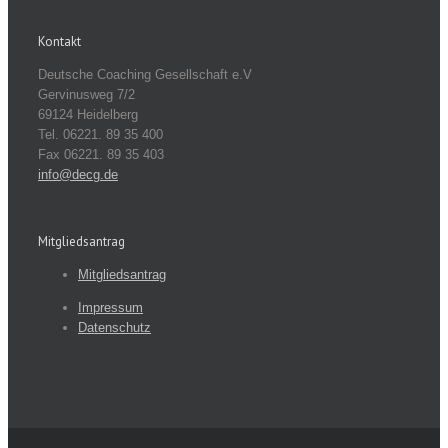
Kontakt
Deutsche Coaching Gesellschaft e.V
Gervinusweg 7/2
69124 Heidelberg
Tel. 06221. 89 35 400
Fax 06221. 89 35 403
info@decg.de
Mitgliedsantrag
Mitgliedsantrag
Impressum
Datenschutz