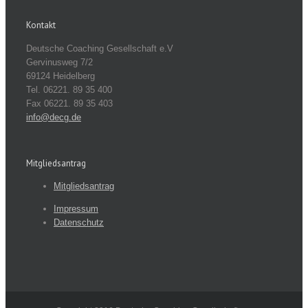
Kontakt
Deutsche Coaching Gesellschaft e.V
Gervinusweg 7/2
69124 Heidelberg
Tel. 06221. 89 35 400
Fax 06221. 89 35 403
info@decg.de
Mitgliedsantrag
Mitgliedsantrag
Impressum
Datenschutz