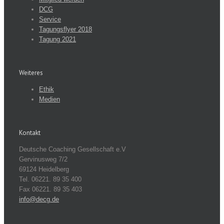
DCG
Service
Tagungsflyer 2018
Tagung 2021
Weiteres
Ethik
Medien
Kontakt
Deutsche Coaching Gesellschaft e.V
Gervinusweg 7/2
69124 Heidelberg
Tel. 06221. 89 35 400
Fax 06221. 89 35 403
info@decg.de