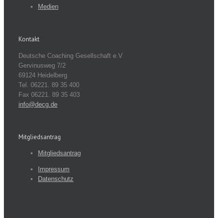
Medien
Kontakt
Deutsche Coaching Gesellschaft e.V
Gervinusweg 7/2
69124 Heidelberg
Tel. 06221. 89 35 400
Fax 06221. 89 35 403
info@decg.de
Mitgliedsantrag
Mitgliedsantrag
Impressum
Datenschutz