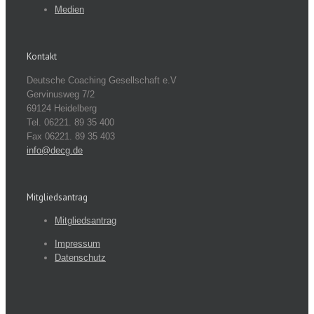
Medien
Kontakt
Deutsche Coaching Gesellschaft e.V
Gervinusweg 7/2
69124 Heidelberg
Tel. 06221. 89 35 400
Fax 06221. 89 35 403
info@decg.de
Mitgliedsantrag
Mitgliedsantrag
Impressum
Datenschutz