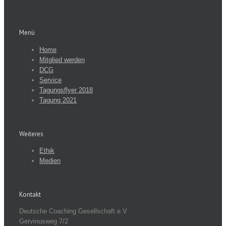
Menü
Home
Mitglied werden
DCG
Service
Tagungsflyer 2018
Tagung 2021
Weiteres
Ethik
Medien
Kontakt
Deutsche Coaching Gesellschaft e.V
Gervinusweg 7/2